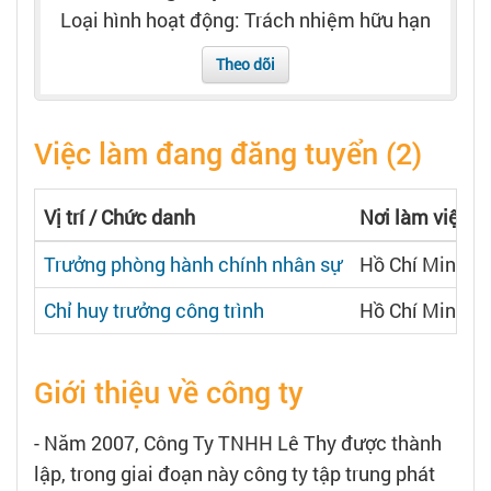
Tạo hồ sơ
Loại hình hoạt động: Trách nhiệm hữu hạn
Theo dõi
Cẩm nang việc làm
Việc làm đang đăng tuyển (2)
Bạn cần tuyển người
Nhà tuyển dụng
Vị trí / Chức danh
Nơi làm việc
Trưởng phòng hành chính nhân sự
Hồ Chí Minh
Chỉ huy trưởng công trình
Hồ Chí Minh
Giới thiệu về công ty
- Năm 2007, Công Ty TNHH Lê Thy được thành
lập, trong giai đoạn này công ty tập trung phát