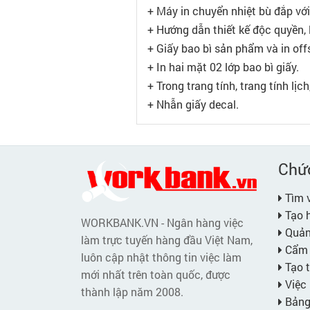
+ Máy in chuyển nhiệt bù đắp với
+ Hướng dẫn thiết kế độc quyền, lị
+ Giấy bao bì sản phẩm và in offs
+ In hai mặt 02 lớp bao bì giấy.
+ Trong trang tính, trang tính lị
+ Nhẫn giấy decal.
Chứ
Tìm v
Tạo h
WORKBANK.VN - Ngân hàng việc
Quản 
làm trực tuyến hàng đầu Việt Nam,
Cẩm 
luôn cập nhật thông tin việc làm
Tạo t
mới nhất trên toàn quốc, được
Việc 
thành lập năm 2008.
Bảng 