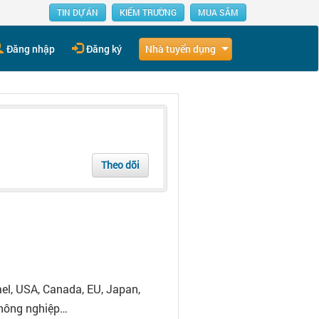
TIN DỰ ÁN
KIẾM TRƯỜNG
MUA SẮM
Nhà tuyển dụng
Đăng nhập
Đăng ký
Theo dõi
ael, USA, Canada, EU, Japan,
 nông nghiệp…