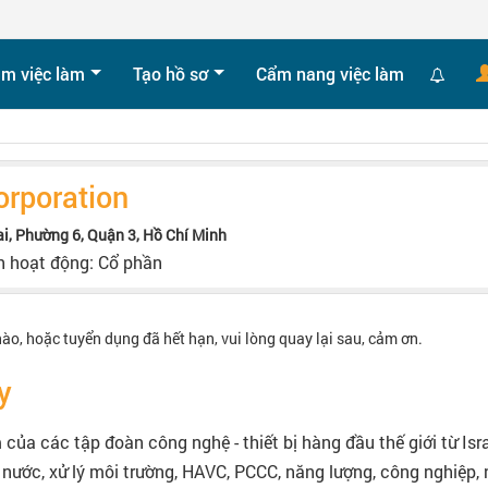
ìm việc làm
Tạo hồ sơ
Cẩm nang việc làm
orporation
i, Phường 6, Quận 3, Hồ Chí Minh
h hoạt động: Cổ phần
nào, hoặc tuyển dụng đã hết hạn, vui lòng quay lại sau, cảm ơn.
y
m của các tập đoàn công nghệ - thiết bị hàng đầu thế giới từ Isr
nước, xử lý môi trường, HAVC, PCCC, năng lượng, công nghiệp,