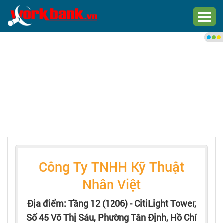
Chào bạn,
Đăng nhập xem việc làm phù
hợp
Đăng nhập
Đăng ký
Trang chủ
Công Ty TNHH Kỹ Thuật
Việc làm mới nhất
Nhân Việt
Tìm việc làm
Địa điểm: Tầng 12 (1206) - CitiLight Tower,
Số 45 Võ Thị Sáu, Phường Tân Định, Hồ Chí