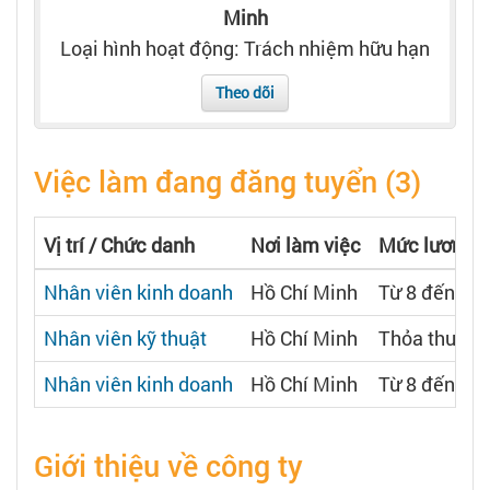
Tạo hồ sơ
Minh
Loại hình hoạt động: Trách nhiệm hữu hạn
Cẩm nang việc làm
Theo dõi
Bạn cần tuyển người
Việc làm đang đăng tuyển (3)
Nhà tuyển dụng
Vị trí / Chức danh
Nơi làm việc
Mức lương
Nhân viên kinh doanh
Hồ Chí Minh
Từ 8 đến 15 
Nhân viên kỹ thuật
Hồ Chí Minh
Thỏa thuận
Nhân viên kinh doanh
Hồ Chí Minh
Từ 8 đến 15 
Giới thiệu về công ty