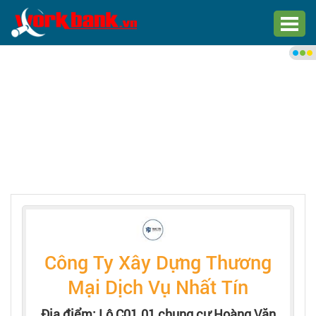
Chào bạn,
Đăng nhập xem việc làm phù
hợp
Đăng nhập
Đăng ký
Trang chủ
Việc làm mới nhất
Công Ty Xây Dựng Thương
Tìm việc làm
Mại Dịch Vụ Nhất Tín
Địa điểm: Lô C01.01 chung cư Hoàng Văn