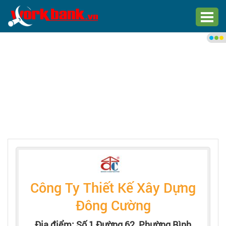
Chào bạn,
Đăng nhập xem việc làm phù
hợp
Đăng nhập
Đăng ký
Trang chủ
Việc làm mới nhất
Công Ty Thiết Kế Xây Dựng
Tìm việc làm
Đông Cường
Địa điểm: Số 1 Đường 62, Phường Bình