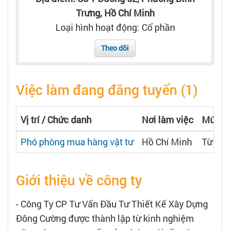
Tạo hồ sơ
Trưng, Hồ Chí Minh
Loại hình hoạt động: Cổ phần
Cẩm nang việc làm
Theo dõi
Bạn cần tuyển người
Việc làm đang đăng tuyển (1)
Nhà tuyển dụng
Vị trí / Chức danh
Nơi làm việc
Mức l
Phó phòng mua hàng vật tư
Hồ Chí Minh
Từ 18 
Giới thiệu về công ty
- Công Ty CP Tư Vấn Đầu Tư Thiết Kế Xây Dựng
Đông Cường được thành lập từ kinh nghiệm