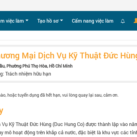
ìm việc làm
Tạo hồ sơ
Cẩm nang việc làm
hương Mại Dịch Vụ Kỹ Thuật Đức Hùn
Dầu, Phường Phú Thọ Hòa, Hồ Chí Minh
ng: Trách nhiệm hữu hạn
nào, hoặc tuyển dụng đã hết hạn, vui lòng quay lại sau, cảm ơn.
y
 Vụ Kỹ Thuật Đức Hùng (Duc Hung Co) được thành lập vào năm 
uy mô hoạt động trên khắp cả nước, đặc biệt là khu vực các tỉ