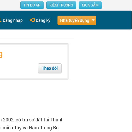
TIN DỰ ÁN
KIẾM TRƯỜNG
MUA SẮM
Nhà tuyển dụng
Đăng nhập
Đăng ký
g
Theo dõi
2002, có trụ sở đặt tại Thành
nh miền Tây và Nam Trung Bộ.