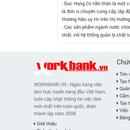
- Duc Hung Co tiền thân là một 
là đơn vị chuyên cung cấp, lắp đ
thương hiệu uy tín trên thị trườ
- Các sản phẩm ngành nước chún
nhất, với hệ thống quản lý chất
Chứ
Tìm v
Tạo h
WORKBANK.VN - Ngân hàng việc
Quản 
làm trực tuyến hàng đầu Việt Nam,
Cẩm 
luôn cập nhật thông tin việc làm
Tạo t
mới nhất trên toàn quốc, được
Việc 
thành lập năm 2008.
Bảng 
Giới thiệu