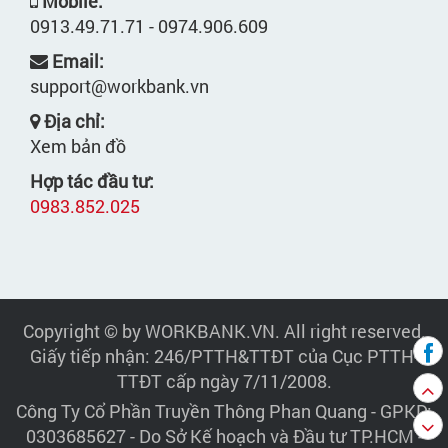
Mobile:
0913.49.71.71 - 0974.906.609
Email:
support@workbank.vn
Địa chỉ:
Xem bản đồ
Hợp tác đầu tư:
0983.852.025
Copyright © by WORKBANK.VN. All right reserved.
Giấy tiếp nhận: 246/PTTH&TTĐT của Cục PTTH-
TTĐT cấp ngày 7/11/2008.
Công Ty Cổ Phần Truyền Thông Phan Quang
- GPKD:
0303685627 - Do Sở Kế hoạch và Đầu tư TP.HCM -