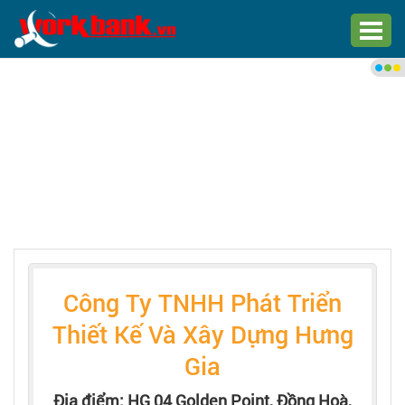
Chào bạn,
Đăng nhập xem việc làm phù
hợp
Đăng nhập
Đăng ký
Trang chủ
Công Ty TNHH Phát Triển
Việc làm mới nhất
Thiết Kế Và Xây Dựng Hưng
Tìm việc làm
Gia
Địa điểm: HG 04 Golden Point, Đồng Hoà,