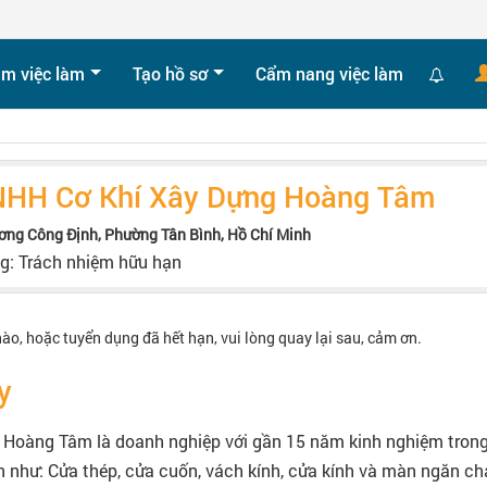
ìm việc làm
Tạo hồ sơ
Cẩm nang việc làm
NHH Cơ Khí Xây Dựng Hoàng Tâm
ơng Công Định, Phường Tân Bình, Hồ Chí Minh
ng: Trách nhiệm hữu hạn
nào, hoặc tuyển dụng đã hết hạn, vui lòng quay lại sau, cảm ơn.
y
Hoàng Tâm là doanh nghiệp với gần 15 năm kinh nghiệm trong 
như: Cửa thép, cửa cuốn, vách kính, cửa kính và màn ngăn chá