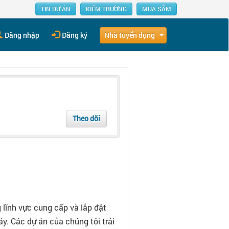
TIN DỰ ÁN
KIẾM TRƯỜNG
MUA SẮM
Nhà tuyển dụng
Đăng nhập
Đăng ký
Theo dõi
lĩnh vực cung cấp và lắp đặt
y. Các dự án của chúng tôi trải