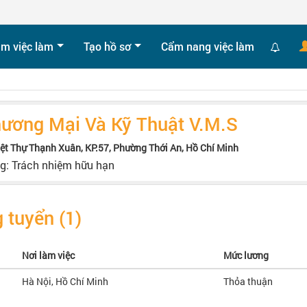
ìm việc làm
Tạo hồ sơ
Cẩm nang việc làm
ương Mại Và Kỹ Thuật V.M.S
iệt Thự Thạnh Xuân, KP.57, Phường Thới An, Hồ Chí Minh
ng: Trách nhiệm hữu hạn
 tuyển (1)
Nơi làm việc
Mức lương
Hà Nội, Hồ Chí Minh
Thỏa thuận