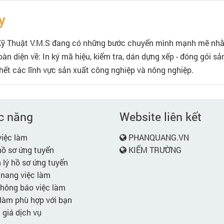
y
ỹ Thuật V.M.S đang có những bước chuyển mình mạnh mẽ nhằm 
oàn diện về: In ký mã hiệu, kiểm tra, dán dựng xếp - đóng gói s
hết các lĩnh vực sản xuất công nghiệp và nông nghiệp.
c năng
Website liên kết
iệc làm
PHANQUANG.VN
ồ sơ ứng tuyển
KIẾM TRƯỜNG
lý hồ sơ ứng tuyển
nang việc làm
hông báo việc làm
làm phù hợp với bạn
giá dịch vụ