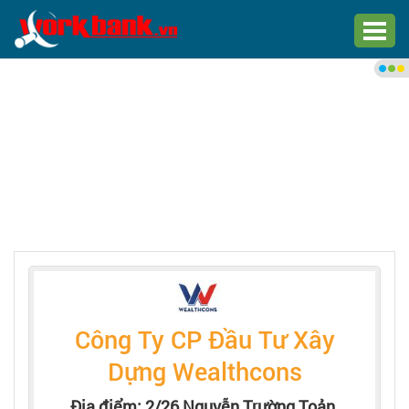
Chào bạn,
Đăng nhập xem việc làm phù
hợp
Đăng nhập
Đăng ký
Trang chủ
Việc làm mới nhất
Công Ty CP Đầu Tư Xây
Tìm việc làm
Dựng Wealthcons
Địa điểm: 2/26 Nguyễn Trường Toản,