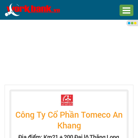
Chào bạn,
Đăng nhập xem việc làm phù
hợp
Đăng nhập
Đăng ký
Trang chủ
Việc làm mới nhất
Công Ty Cổ Phần Tomeco An
Tìm việc làm
Khang
Địa điểm: Km21 + 200 Đại lộ Thăng Long,