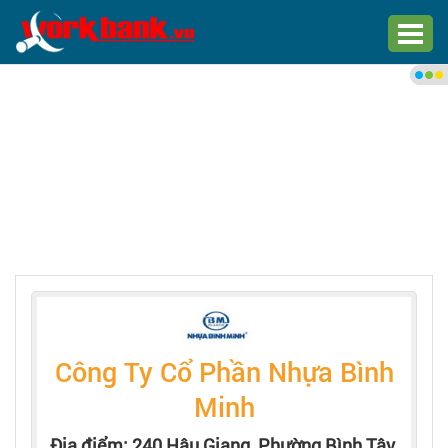
Chào bạn,
Đăng nhập xem việc làm phù
hợp
Đăng nhập
Đăng ký
Trang chủ
Việc làm mới nhất
Công Ty Cổ Phần Nhựa Bình
Tìm việc làm
Minh
Địa điểm: 240 Hậu Giang, Phường Bình Tây,