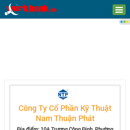
Chào bạn,
Đăng nhập xem việc làm phù
hợp
Đăng nhập
Đăng ký
Trang chủ
Việc làm mới nhất
Công Ty Cổ Phần Kỹ Thuật
Tìm việc làm
Nam Thuận Phát
Địa điểm: 10A Trương Công Định, Phường