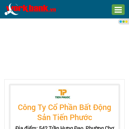
Chào bạn,
Đăng nhập xem việc làm phù
hợp
Đăng nhập
Đăng ký
Trang chủ
Việc làm mới nhất
Công Ty Cổ Phần Bất Động
Tìm việc làm
Sản Tiến Phước
Địa điểm: 542 Trần Hưng Đạo, Phường Chợ