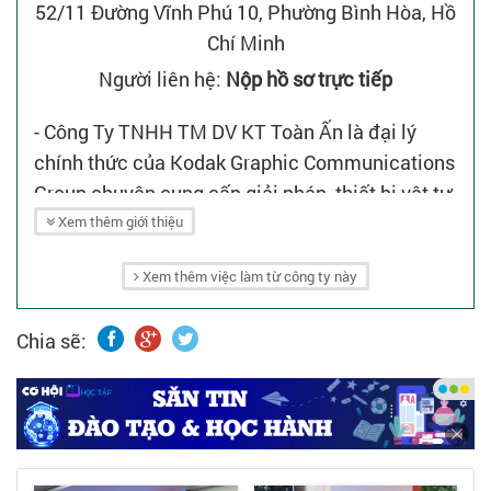
52/11 Đường Vĩnh Phú 10, Phường Bình Hòa, Hồ
Chí Minh
Người liên hệ:
Nộp hồ sơ trực tiếp
- Công Ty TNHH TM DV KT Toàn Ấn là đại lý
chính thức của Kodak Graphic Communications
Group chuyên cung cấp giải pháp, thiết bị vật tư
ngành in, bao bì, chế bản điện tử, kỹ thuật số,
Xem thêm giới thiệu
thiết bị kiểm tra chất lượng sản phẩm của các
Xem thêm việc làm từ công ty này
tập đoàn hàng đầu tại Mỹ, Châu Âu tại thị trường
Việt Nam, Lào, Cambodia...
Chia sẽ:
- Công ty chúng tôi đã có bề dày hơn 20 năm
hoạt động trong lĩnh vực in ấn với nhiều dự án
lớn và khách hàng lớn trong và ngoài nước.