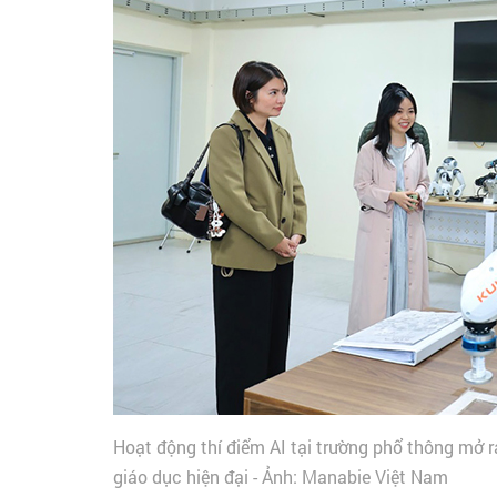
Hoạt động thí điểm AI tại trường phổ thông mở r
giáo dục hiện đại - Ảnh: Manabie Việt Nam