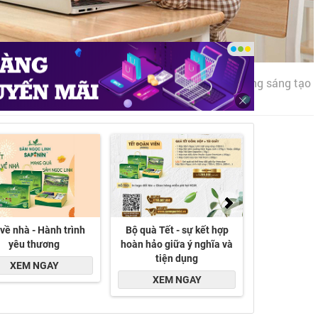
 nhằm hỗ trợ học tập, nuôi dưỡng tư duy và khả năng sáng tạo