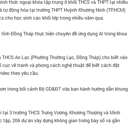
 hình thức ngoại khóa tập trung ở khối THCS và THPT tại nhiều
 và tự động hóa tại trường THPT Huỳnh Khương Ninh (TP.HCM)
ics cho học sinh các khối lớp trong nhiều năm qua.
 tỉnh Đồng Tháp thực hiện chuyên đề ứng dụng AI trong khoa
và THCS An Lạc (Phường Thường Lạc, Đồng Tháp) cho biết vào
 cục vẽ tranh và phong cách nghệ thuật để biết cách đặt
video theo yêu cầu.
g hơn trong bối cảnh Bộ GD&ĐT vừa ban hành hướng dẫn khung
ai tại 3 trường THCS Trưng Vương, Khương Thượng và Minh
c tập, 206 dự án xây dựng không gian trưng bày số và gần