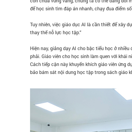
còn chưa vững vàng, chúng ta có thể đang đối mặt
để học sinh tìm đáp án nhanh, chạy đua điểm số 
Tuy nhiên, việc giáo dục AI là cần thiết để xây 
thay thế nỗ lực học tập.”
Hiện nay, giảng dạy AI cho bậc tiểu học ở nhiề
phải. Giáo viên cho học sinh làm quen với khái
Cách tiếp cận này khuyến khích giáo viên ứng d
bảo bám sát nội dung học tập trong sách giáo k