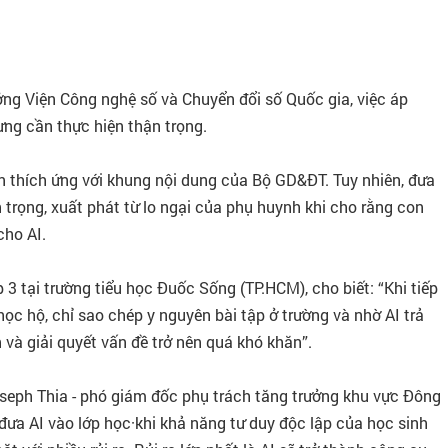
ng Viện Công nghệ số và Chuyển đổi số Quốc gia, việc áp
ưng cần thực hiện thận trọng.
àn thích ứng với khung nội dung của Bộ GD&ĐT. Tuy nhiên, đưa
n trọng, xuất phát từ lo ngại của phụ huynh khi cho rằng con
cho AI.
3 tại trường tiểu học Đuốc Sống (TP.HCM), cho biết: “Khi tiếp
học hộ, chỉ sao chép y nguyên bài tập ở trường và nhờ AI trả
n và giải quyết vấn đề trở nên quá khó khăn”.
seph Thia - phó giám đốc phụ trách tăng trưởng khu vực Đông
ưa AI vào lớp học·khi khả năng tư duy độc lập của học sinh