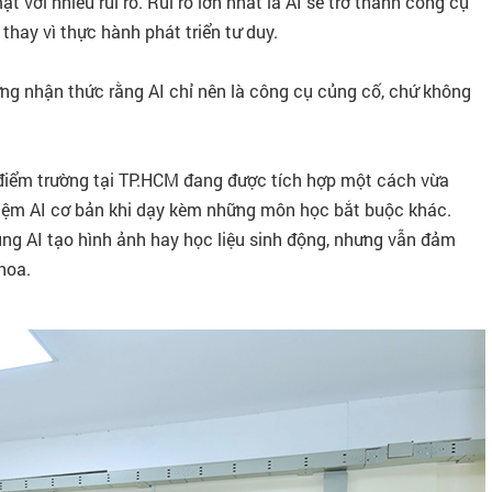
 với nhiều rủi ro. Rủi ro lớn nhất là AI sẽ trở thành công cụ
thay vì thực hành phát triển tư duy.
dựng nhận thức rằng AI chỉ nên là công cụ củng cố, chứ không
u điểm trường tại TP.HCM đang được tích hợp một cách vừa
 niệm AI cơ bản khi dạy kèm những môn học bắt buộc khác.
ụng AI tạo hình ảnh hay học liệu sinh động, nhưng vẫn đảm
hoa.