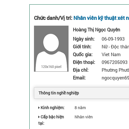
Chức danh/Vị trí:
Nhân viên kỹ thuật xét 
Hoàng Thị Ngọc Quyên
Ngày sinh:
06-09-1993
Giới tính:
Nữ
-
Độc thâ
Quốc gia:
Viet Nam
Điện thoại:
0967205093
Địa chỉ:
Phường Phước
Email:
ngocquyen6
Thông tin nghề nghiệp
Kinh nghiệm:
8 năm
Cấp bậc hiện
Nhân viên
tại: