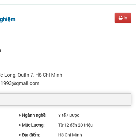
In
nghiệm
n
 Long, Quận 7, Hồ Chí Minh
91993@gmail.com
Ngành nghề:
Y tế / Dược
Mức Lương:
Từ 12 đến 20 triệu
Địa điểm:
Hồ Chí Minh