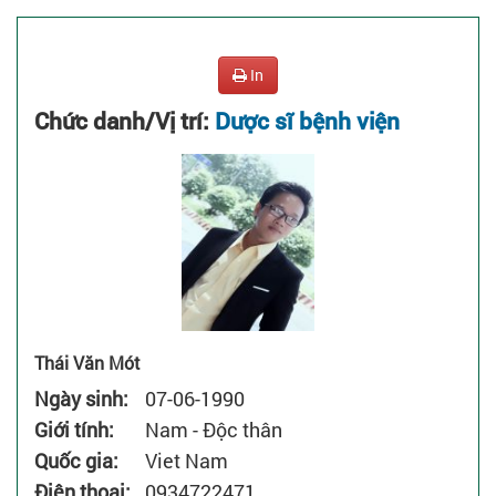
In
Chức danh/Vị trí:
Dược sĩ bệnh viện
Thái Văn Mót
Ngày sinh:
07-06-1990
Giới tính:
Nam
-
Độc thân
Quốc gia:
Viet Nam
Điện thoại:
0934722471