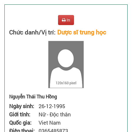
In
Chức danh/Vị trí:
Dược sĩ trung học
Nguyễn Thái Thu Hồng
Ngày sinh:
26-12-1995
Giới tính:
Nữ
-
Độc thân
Quốc gia:
Viet Nam
Điện thoại:
0365485873